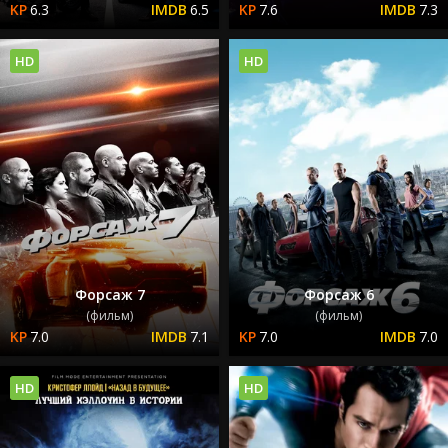
6.3
6.5
7.6
7.3
HD
HD
Форсаж 7
Форсаж 6
(фильм)
(фильм)
7.0
7.1
7.0
7.0
HD
HD