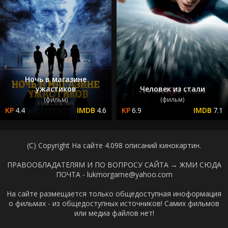
Ночь в магазине
ужастиков
Человек из стали
(фильм)
(фильм)
4.4
4.6
6.9
7.1
(C) Copyright На сайте 4.098 описаний кинокартин.
ПРАВООБЛАДАТЕЛЯМ И ПО ВОПРОСУ САЙТА →
ЖМИ СЮДА
ПОЧТА - lukmorgame@yahoo.com
На сайте размещается только общедоступная иноформация
о фильмах - из общедоступных источников! Самих фильмов
или медиа файлов нет!