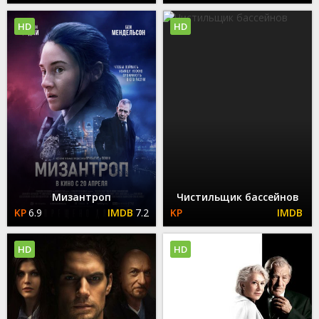
HD
HD
Мизантроп
Чистильщик бассейнов
6.9
7.2
HD
HD