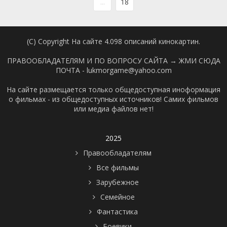
...
18
(C) Copyright На сайте 4.098 описаний кинокартин.
ПРАВООБЛАДАТЕЛЯМ И ПО ВОПРОСУ САЙТА →
ЖМИ СЮДА
ПОЧТА - lukmorgame@yahoo.com
На сайте размещается только общедоступная иноформация
о фильмах - из общедоступных источников! Самих фильмов
или медиа файлов нет!
2025
Правообладателям
Все фильмы
Зарубежное
Семейное
Фантастика
Боевики