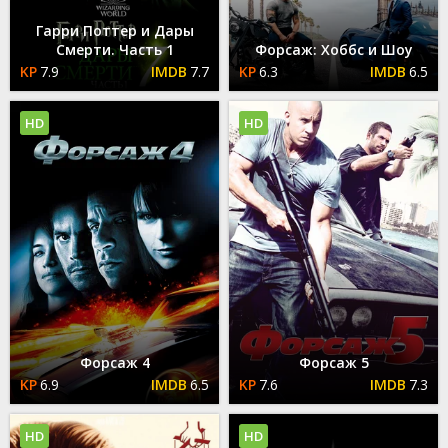
Гарри Поттер и Дары
Смерти. Часть 1
Форсаж: Хоббс и Шоу
7.9
7.7
6.3
6.5
HD
HD
Форсаж 4
Форсаж 5
6.9
6.5
7.6
7.3
HD
HD