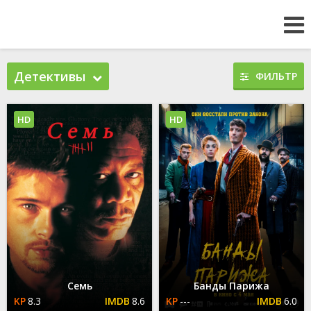
Детективы
ФИЛЬТР
HD
HD
Семь
Банды Парижа
8.3
8.6
---
6.0