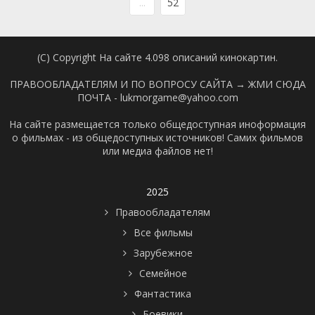
...
52
(C) Copyright На сайте 4.098 описаний кинокартин.
ПРАВООБЛАДАТЕЛЯМ И ПО ВОПРОСУ САЙТА →
ЖМИ СЮДА
ПОЧТА - lukmorgame@yahoo.com
На сайте размещается только общедоступная иноформация
о фильмах - из общедоступных источников! Самих фильмов
или медиа файлов нет!
2025
Правообладателям
Все фильмы
Зарубежное
Семейное
Фантастика
Боевики