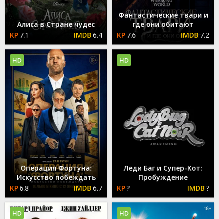
Фантастические твари и
Алиса в Стране чудес
где они обитают
7.1
6.4
7.6
7.2
HD
HD
Операция Фортуна:
Леди Баг и Супер-Кот:
Искусство побеждать
Пробуждение
6.8
6.7
?
?
HD
HD