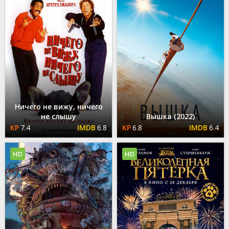
Ничего не вижу, ничего
не слышу
Вышка (2022)
7.4
6.8
6.8
6.4
HD
HD