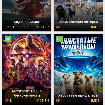
Ходячий замок
Великолепная пятерка
8.3
8.2
HD
HD
Мстители: Война
бесконечности
Хвостатые пришельцы
8.1
8.4