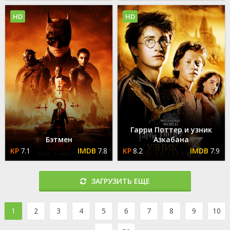
HD
HD
Гарри Поттер и узник
Бэтмен
Азкабана
7.1
7.8
8.2
7.9
ЗАГРУЗИТЬ ЕЩЕ
1
2
3
4
5
6
7
8
9
10