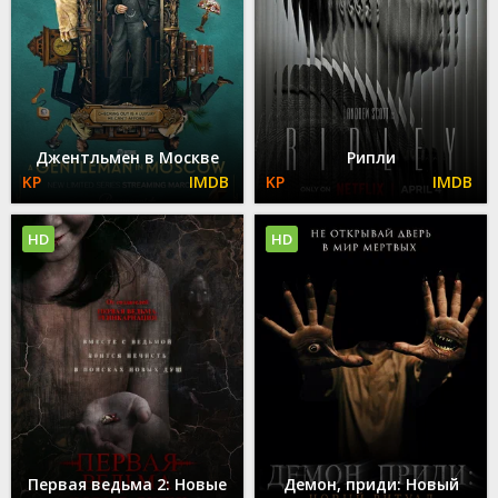
Джентльмен в Москве
Рипли
HD
HD
Первая ведьма 2: Новые
Демон, приди: Новый