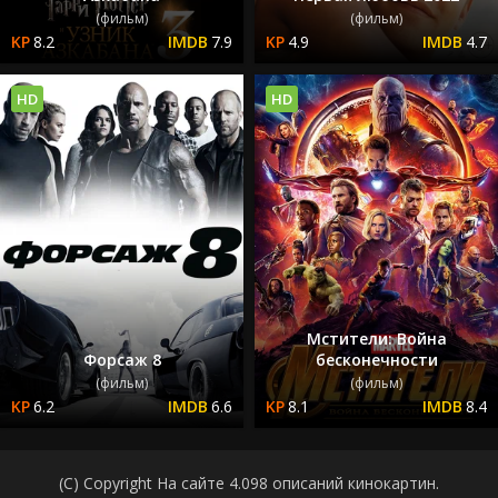
(фильм)
(фильм)
8.2
7.9
4.9
4.7
HD
HD
Мстители: Война
Форсаж 8
бесконечности
(фильм)
(фильм)
6.2
6.6
8.1
8.4
(C) Copyright На сайте 4.098 описаний кинокартин.