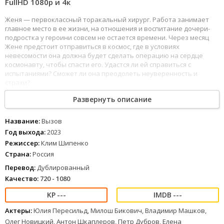
FullHD 1080р и 4к
Женя — первоклассный торакальный хирург. Работа занимает
главное место в ее жизни, на отношения и воспитание дочери-
подростка у героини совсем не остается времени. Через месяц
Жене предстоит отправиться в космос, где в условиях
невесомости она должна будет сделать операцию на сердце
космонавту, чтобы спасти его. Удастся ли ей справиться с
испытаниями? Сможет ли она преодолеть неуверенность и
страхи?
Развернуть описание
155
156
157
158
159
160
161
162
163
164
165
166
167
168
169
170
171
172
Вызов (2023) можно смотреть онлайн в хорошем качестве Full
HD 1080 и 4к, отличное качество изображения и хороший звук
Название:
Вызов
полностью на русском языке для любого устройства.
Год выхода:
2023
Режиссер:
Клим Шипенко
Страна:
Россия
Перевод:
Дублированный
Качество:
720 - 1080
---
---
Актеры:
Юлия Пересильд, Милош Бикович, Владимир Машков,
Олег Новицкий, Антон Шкаплеров, Петр Дубров, Елена