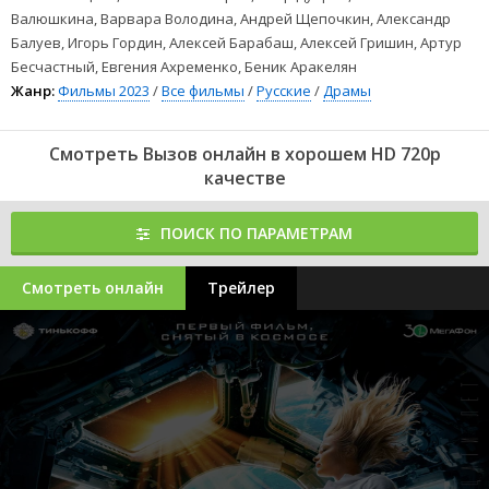
Валюшкина, Варвара Володина, Андрей Щепочкин, Александр
Балуев, Игорь Гордин, Алексей Барабаш, Алексей Гришин, Артур
Бесчастный, Евгения Ахременко, Беник Аракелян
Жанр:
Фильмы 2023
/
Все фильмы
/
Русские
/
Драмы
Смотреть Вызов онлайн в хорошем HD 720p
качестве
ПОИСК ПО ПАРАМЕТРАМ
Смотреть онлайн
Трейлер